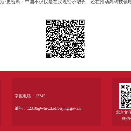
多斯·史密斯：中国不仅仅是在实现经济增长，还在推动高科技领
举报电话：12345
邮箱：12318@whsczfzd.beijing.gov.cn
北京文
微信